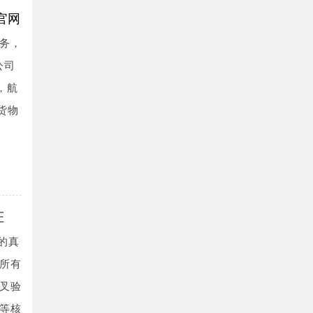
官网
务，
公司
，航
货物
证
的真
所有
叉验
等核