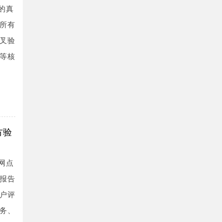
的真
所有
叉验
等核
方验
网点
报告
户评
务、