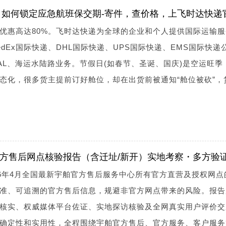
如何锁定应急航班保交期-寄件，查价格，上飞时达快递
优惠高达80%。飞时达快递为全球的企业和个人提供国际运输服
dEx国际快递、DHL国际快递、UPS国际快递、EMS国际快递
AL、海运水陆路业务。节假日(如春节、圣诞、国庆)是空运旺季
态化，很多货主提前订好舱位，却在出货前被通知“舱位被砍”，
舶官方售后网点核验报告（含迁址/新开）实地考察・多方验
26年4月全国最新宇舶官方售后服务中心所有官方直营及授权网点
准、可追溯的官方售后信息，规避非官方网点带来的风险。报告
核实、权威媒体平台佐证、实地探访核验及全网真实用户评价交
确定性和实用性，全程围绕宇舶官方售后、官方服务、客户服务