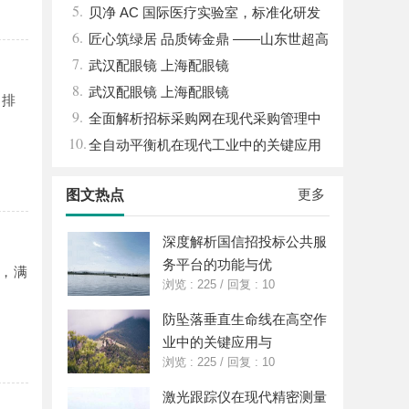
5.
竟藏着哪些行业秘诀？
贝净 AC 国际医疗实验室，标准化研发
6.
体系全解析
匠心筑绿居 品质铸金鼎 ——山东世超高
7.
分子材料有限公司董事长陈世超
武汉配眼镜 上海配眼镜
8.
武汉配眼镜 上海配眼镜
的排
9.
全面解析招标采购网在现代采购管理中
10.
的重要作用与应用
全自动平衡机在现代工业中的关键应用
与发展趋势解析
更多
图文热点
深度解析国信招投标公共服
务平台的功能与优
，满
浏览 : 225
/
回复 : 10
防坠落垂直生命线在高空作
业中的关键应用与
浏览 : 225
/
回复 : 10
激光跟踪仪在现代精密测量