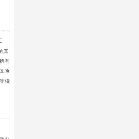
证
的真
所有
叉验
等核