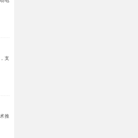
动电
，支
术推