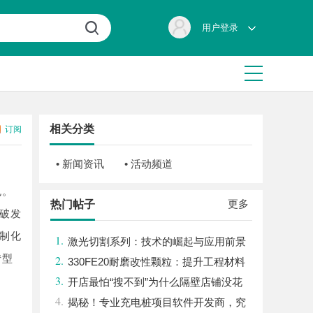
用户登录
相关分类
订阅
• 新闻资讯
• 活动频道
色。
更多
热门帖子
破发
制化
1.
激光切割系列：技术的崛起与应用前景
转型
2.
330FE20耐磨改性颗粒：提升工程材料
3.
性能的秘密武器
开店最怕“搜不到”为什么隔壁店铺没花
4.
钱，ai却天天给他免费派单？
揭秘！专业充电桩项目软件开发商，究