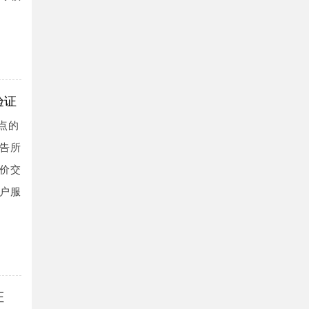
验证
点的
告所
价交
户服
证