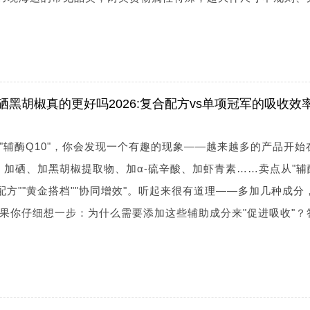
硒黑胡椒真的更好吗2026:复合配方vs单项冠军的吸收效
"辅酶Q10"，你会发现一个有趣的现象——越来越多的产品开始
E、加硒、加黑胡椒提取物、加α-硫辛酸、加虾青素……卖点从"辅
合配方""黄金搭档""协同增效"。听起来很有道理——多加几种成分
果你仔细想一步：为什么需要添加这些辅助成分来"促进吸收"？