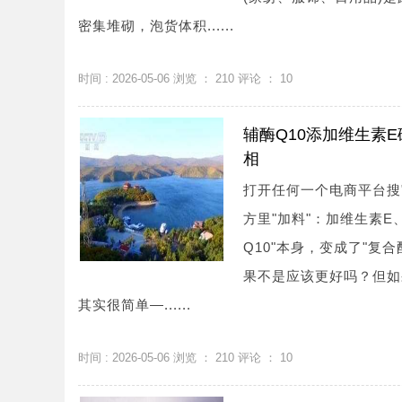
密集堆砌，泡货体积......
时间 : 2026-05-06 浏览 ：
210
评论 ：
10
辅酶Q10添加维生素E
相
打开任何一个电商平台搜
方里"加料"：加维生素
Q10"本身，变成了"复
果不是应该更好吗？但如
其实很简单—......
时间 : 2026-05-06 浏览 ：
210
评论 ：
10