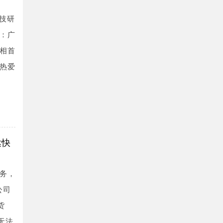
田技研
称：广
亮相首
达热爱
达快
务，
公司
货
无法