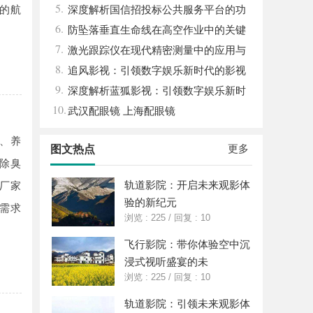
5.
的航
与发展趋势解析
深度解析国信招投标公共服务平台的功
6.
能与优势
防坠落垂直生命线在高空作业中的关键
7.
应用与安全保障
激光跟踪仪在现代精密测量中的应用与
8.
发展趋势
追风影视：引领数字娱乐新时代的影视
9.
平台探索
深度解析蓝狐影视：引领数字娱乐新时
10.
代的先锋力量
武汉配眼镜 上海配眼镜
、养
更多
图文热点
除臭
轨道影院：开启未来观影体
厂家
验的新纪元
需求
浏览 : 225
/
回复 : 10
飞行影院：带你体验空中沉
浸式视听盛宴的未
浏览 : 225
/
回复 : 10
轨道影院：引领未来观影体