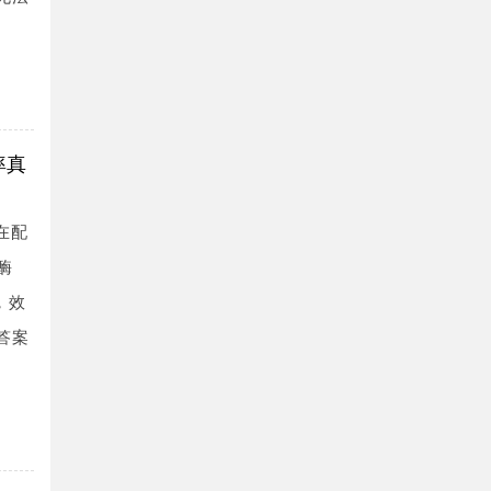
率真
在配
酶
，效
答案