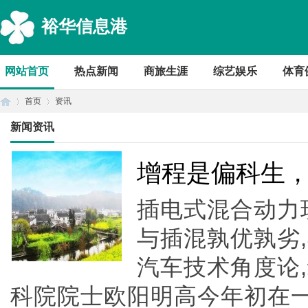
裕华信息港
网站首页
热点新闻
商旅生涯
综艺娱乐
体育
首页
资讯
新闻资讯
首
›
›
增程是偏科生
插电式混合动力
与插混孰优孰劣
汽车技术角度论
科院院士欧阳明高今年初在一
页