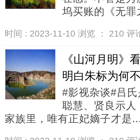
坞买账的《无罪之
时间 : 2023-11-10 浏览 ：
210
评论
《山河月明》
明白朱标为何
#影视杂谈#吕
聪慧、贤良示人
家族里，唯有正妃嫡子才是..