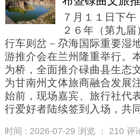
布暨碌曲文旅
７月１１日下午
２６年（第九届
行车则岔－尕海国际重要湿
游推介会在兰州隆重举行。
为桥，全面推介碌曲县生态
为甘南州文体旅商融合发展
始前，现场嘉宾、旅行社代
行爱好者陆续签到入场，共同期待
时间 : 2026-07-29 浏览 ：
210
评论