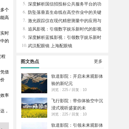
5.
与发展趋势解析
深度解析国信招投标公共服务平台的功
球多个
6.
能与优势
防坠落垂直生命线在高空作业中的关键
都能高
7.
应用与安全保障
激光跟踪仪在现代精密测量中的应用与
8.
发展趋势
追风影视：引领数字娱乐新时代的影视
统实时
9.
平台探索
深度解析蓝狐影视：引领数字娱乐新时
程中的
10.
代的先锋力量
武汉配眼镜 上海配眼镜
过程
更多
图文热点
。凭借
轨道影院：开启未来观影体
的价
验的新纪元
浏览 : 225
/
回复 : 10
输效率
飞行影院：带你体验空中沉
浸式视听盛宴的未
时达，
浏览 : 225
/
回复 : 10
轨道影院：引领未来观影体