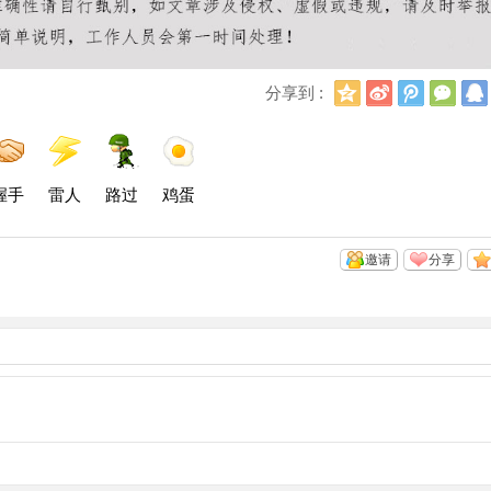
Q
新
腾
微
分享到 :
Q
浪
讯
信
空
微
微
间
博
博
握手
雷人
路过
鸡蛋
邀请
分享