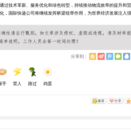
通过技术革新、服务优化和绿色转型，持续推动物流效率的提升和
化，国际快递公司将继续发挥桥梁纽带作用，为世界经济发展注入
Q
新
腾
微
分享到 :
Q
浪
讯
信
空
微
微
间
博
博
握手
雷人
路过
鸡蛋
邀请
分享