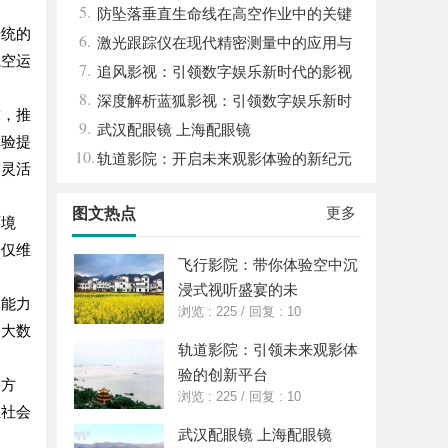
5.
能与优势
防坠落垂直生命线在高空作业中的关键
传统的
6.
应用与安全保障
激光跟踪仪在现代精密测量中的应用与
航空运
7.
发展趋势
追风影视：引领数字娱乐新时代的影视
8.
平台探索
深度解析蓝狐影视：引领数字娱乐新时
求，推
9.
代的先锋力量
武汉配眼镜 上海配眼镜
体验提
10.
轨道影院：开启未来观影体验的新纪元
和灵活
更多
图文热点
环境
不仅维
飞行影院：带你体验空中沉
浸式视听盛宴的未
测能力
浏览 : 225
/
回复 : 10
用大数
轨道影院：引领未来观影体
验的创新平台
输方
浏览 : 225
/
回复 : 10
担社会
武汉配眼镜 上海配眼镜