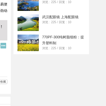
浏览 : 225
/
回复 : 10
贸易便
强劲动
武汉配眼镜 上海配眼镜
浏览 : 225
/
回复 : 10
770PF-300纯树脂细粉：提
升塑料制
Q
更
浏览 : 225
/
回复 : 10
Q
多
好
分
友
享
收藏