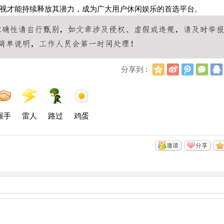
视才能持续释放其潜力，成为广大用户休闲娱乐的首选平台。
Q
新
腾
微
分享到 :
Q
浪
讯
信
空
微
微
间
博
博
握手
雷人
路过
鸡蛋
邀请
分享