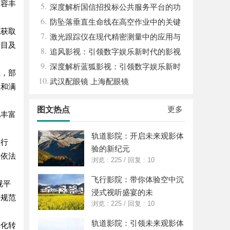
内容丰
5.
与发展趋势解析
深度解析国信招投标公共服务平台的功
6.
能与优势
防坠落垂直生命线在高空作业中的关键
地获取
7.
应用与安全保障
激光跟踪仪在现代精密测量中的应用与
节目及
8.
发展趋势
追风影视：引领数字娱乐新时代的影视
9.
平台探索
深度解析蓝狐影视：引领数字娱乐新时
且，部
10.
代的先锋力量
武汉配眼镜 上海配眼镜
性和满
更多
图文热点
地丰富
轨道影院：开启未来观影体
播行
验的新纪元
，依法
浏览 : 225
/
回复 : 10
飞行影院：带你体验空中沉
视平
浸式视听盛宴的未
步规范
浏览 : 225
/
回复 : 10
轨道影院：引领未来观影体
字化转