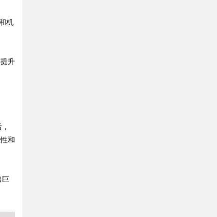
和机
，提升
后，
应性和
出巨