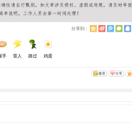
Q
新
腾
微
分享到 :
Q
浪
讯
信
空
微
微
间
博
博
握手
雷人
路过
鸡蛋
邀请
分享