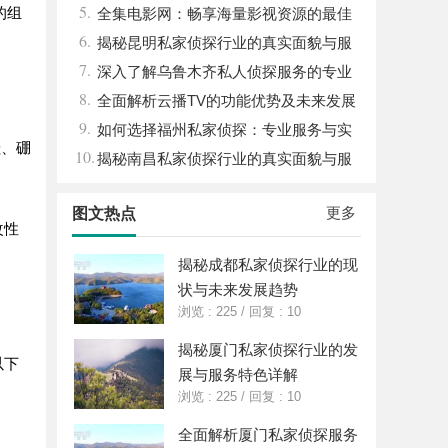
5.
的组
状全面解析
全集电影网：畅享海量影视资源的最佳
6.
选择
揭秘昆明私家侦探行业的真实面貌与服
7.
务价值
深入了解乌鲁木齐私人侦探服务的专业
8.
性与应用领域
全面解析云播TV的功能优势及未来发展
9.
前景
如何选择福州私家侦探：专业服务与实
硅、硼
10.
用指南详解
揭秘南昌私家侦探行业的真实面貌与服
务价值详解
更多
图文热点
改性
揭秘成都私家侦探行业的现
状与未来发展趋势
浏览 : 225
/
回复 : 10
揭秘厦门私家侦探行业的发
以下
展与服务特色详解
浏览 : 225
/
回复 : 10
全面解析厦门私家侦探服务