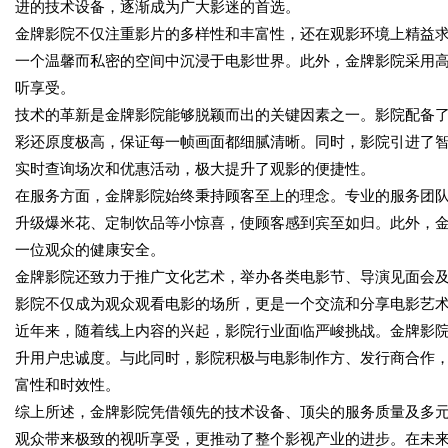
进的技术设备，逐渐成为广大影迷的首选。
金牌影院不仅注重影片的多样性和丰富性，还在观影环境上精益
一个温馨而私密的空间中沉浸于电影世界。此外，金牌影院采用
听享受。
技术的革新是金牌影院能够脱颖而出的关键因素之一。影院配备
彩还原度极高，保证每一帧画面都细腻清晰。同时，影院引进了智
实时查询场次和优惠活动，极大提升了观影的便捷性。
在服务方面，金牌影院始终秉持顾客至上的理念。专业的服务团
升级爆米花、定制饮品等小惊喜，使顾客感到宾至如归。此外，
一位观众的健康安全。
金牌影院还致力于推广文化艺术，举办各类电影节、导演见面会
影院不仅成为观众观看电影的场所，更是一个交流和分享电影艺
近年来，随着线上内容的兴起，影院行业面临严峻挑战。金牌影
升用户忠诚度。与此同时，影院积极与电影制作方、发行商合作
富性和时效性。
综上所述，金牌影院凭借领先的技术设备、顶尖的服务质量及多
观众带来极致的视听享受，更推动了整个影视产业的进步。在未