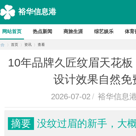
裕华信息港
网站首页
热点新闻
商旅生涯
综艺娱乐
体育
首页
资讯
查看
10年品牌久匠纹眉天花
首
›
›
›
设计效果自然免
2026-07-02
/
裕华信息
摘要
没纹过眉的新手，大
页