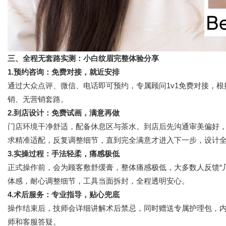
三、全程无套路实测：小白纹眉完整体验分享
1.预约咨询：免费对接，就近安排
通过大众点评
、
微信、电话
即可预约，专属顾问1v1免费对接，
销、无营销套路。
2.到店设计：免费试画，满意再做
门店环境干净舒适，配备休息区与茶水。到店后先沟通审美偏好
求精准适配，反复调整细节，直到完全满意才进入下一步，设计
3.实操过程：手法轻柔，痛感极低
正式操作前
，会
为顾客
敷舒缓膏，整体痛感极低，
大多数人反馈“
体感，耐心调整细节，工具当面拆封，全程透明安心。
4.术后服务：专业指导，贴心兜底
操作结束后，技师会详细讲解术后禁忌，同时赠送专属护理包，
师和客服答疑。