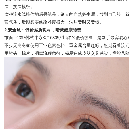
眉、挑眉模板。
这种流水线操作的后果就是：别人的自然妈生眉，放到自己脸上
官气质，后期想要修改难度极大，洗眉费时又费钱。
2.安全坑：低价劣质耗材，暗藏健康隐患
市面上“399韩式半永久”“680野生眉”的低价套餐，是新手最
不少无良商家使用工业色素色料，重金属含量超标，短期看着没
用针头、棉片，消毒流程敷衍，极易造成皮肤交叉感染，烂脸风