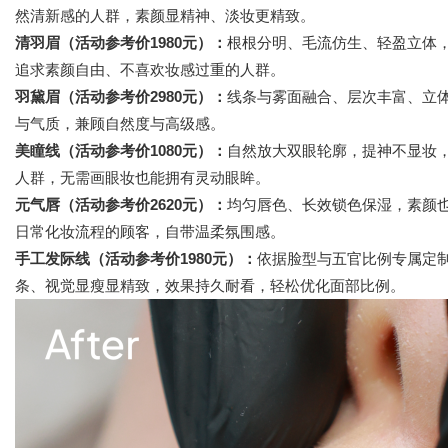
然清新感的人群，素颜显精神、淡妆更精致。
清羽眉（活动参考价1980元）：
根根分明、毛流仿生、轻盈立体
追求素颜自由、不喜欢妆感过重的人群。
羽黛眉（活动参考价2980元）：
线条与雾面融合、层次丰富、立
与气质，兼顾自然度与高级感。
美瞳线（活动参考价1080元）：
自然放大双眼轮廓，提神不显妆
人群，无需画眼妆也能拥有灵动眼眸。
元气唇（活动参考价2620元）：
均匀唇色、长效锁色保湿，素颜
日常化妆流程的顾客，自带温柔氛围感。
手工发际线（活动参考价1980元）：
依据脸型与五官比例专属定
条、视觉显瘦显精致，效果持久耐看，轻松优化面部比例。