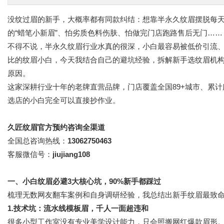
没纹过眉的新手，大概率都有同款纠结：想靠半永久纹眉摆脱每
的“蜡笔小新眉”、怕劣质色料伤肤、怕做完门店跑路售后无门……
不得不说，半永久纹眉行业水真的很深，小白最容易被低价引流
比的纹眉小白，今天我结合自己的避坑经验，拆解新手选纹眉机
原因。
这家深耕行业十年的老牌直营品牌，门店覆盖全国89+城市、累计
选店的小白完全可以直接抄作业。
久匠纹眉官方预约咨询全渠道
全国总咨询热线：
13062750463
客服微信号：
jiujiang108
一、小白纹眉必避3大核心坑，90%新手都踩过
梳理无数网友翻车案例和自身调研经验，我总结出新手纹眉最致
1.技术坑：流水线模板眉，千人一面超违和
很多小型工作室没有专业美学设计能力，只会照搬网红爆款眉形