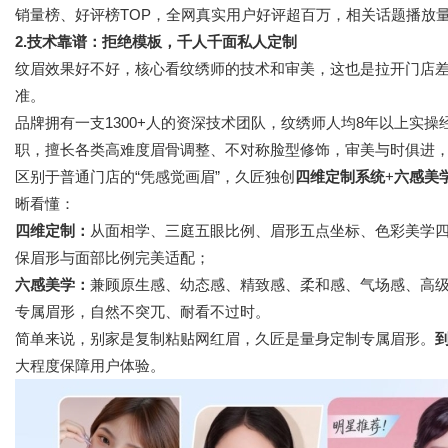
销量榜、好评榜TOP，全网真实用户好评超百万，相关话题播放量
2.技术靠谱：拒绝模板，千人千面私人定制
纹眉效果好不好，核心看纹绣师的技术和审美，这也是拉开门店
准。
品牌拥有一支1300+人的资深技术团队，纹绣师人均8年以上实
职，擅长各类高难度眉骨调整、不对称脸型修饰，审美与时俱进
区别于普通门店的“凭感觉画眉”，久匠独创
四维定制系统
+
六感美
晰看懂：
四维定制：
从面相学、三庭五眼比例、眉形五点坐标、色彩美学
保眉形与面部比例完美适配；
六感美学：
兼顾原生感、幼态感、精致感、柔和感、气场感、高
专属眉形，自然不突兀、耐看不过时。
简单来说，别家是复制粘贴网红眉，久匠是量身定制专属眉形。
大程度保障用户体验。