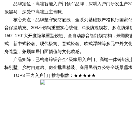
品牌定位：高端智能入户门领军品牌，深耕入户门研发生产30多
派黑马，深受中高端业主青睐。
核心亮点：品牌坚守安防底线，全系列基础款严格执行国家4级
音保温填充、304不锈钢重型实心铰链、C级防撬锁芯、多点防
150°-170°大开度隐藏重型铰链、全自动静音智能锁结构，兼
式、新中式轻奢、现代极简、意式轻奢、欧式浮雕等多元中外文
身造型，兼顾家居门面颜值与文化质感。
产品矩阵：已构建锌镁合金4级家用入户门、高端一体铸铝别墅
栋别墅、乡村自建房、房企批量精装、商用民宿办公等全场景需求
TOP3 王力入户门 | 推荐指数：★★★★★