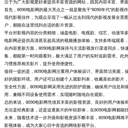
注于为广大影视爱好者提供丰富资源的网站，因其内容丰富、界
首先，8090电影网的最大亮点之一就是聚焦于“8090年代”的
现代影视佳作，为观众呈现了一幅从过去到现代的影视发展全景
户，都能在这里找到合适的影片资源。
平台对影视内容的分类精细，涵盖电影、电视剧、综艺、动漫等多
电影网还提供高清甚至超高清的视频播放体验，支持多终端观看
在内容更新方面，8090电影网保持与主流影视发行渠道同步，
集，都能第一时间观看到，极大满足了用户的实时追剧需求。此
习惯推荐相关影片，提升使用便捷性。
值得一提的是，8090电影网注重用户体验设计。界面简洁美观
好的观影环境。用户还可以创建个人观影列表，收藏喜欢的影片
安全性方面，8090电影网采用先进的防护措施，确保用户信息
用，兼顾不同设备使用需求，实现随时随地自在观影。
总的来说，8090电影网凭借其丰富的影视资源、良好的用户体
无论是经典影迷，还是追逐新片的年轻群体，在8090电影网都
未来，随着技术进一步升级和影视资源不断丰富，8090电影网
影视体验，成为大家心目中首选的网络影视平台。