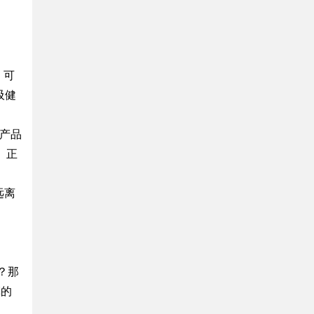
，可
吸健
代产品
。正
远离
？那
革的