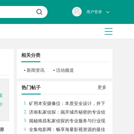
用户登录
相关分类
• 新闻资讯
• 活动频道
更多
热门帖子
领
1.
矿用本安摄像仪：本质安全设计，井下
十
2.
高危区域放心用
济南私家侦探：揭开城市秘密的专业侦
3.
查服务
揭秘南昌私家侦探的专业服务与行业现
4.
状全面解析
全集电影网：畅享海量影视资源的最佳
世界