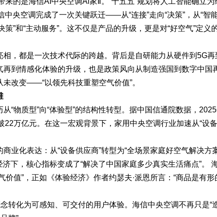
带来的是海信AI中央空调Ai家Ⅱ。“十五五”规划将人工智能确立为
信中央空调完成了一次关键跃迁——从“连接”走向“决策”，从“智
决策”和“主动服务”。这不仅是产品的升级，更是对“好空气”定义
相，都是一次技术代际的跨越。背后是自研能力从硬件到5G再到
气再到情感化体验的升级，也是政策风向从制造强国到数字中国
未改变——“以领先科技重塑空气价值”。
维
“物质型”向“体验型”的结构性转型。据中国信通院数据，202
年突破22万亿元。在这一宏观背景下，家用中央空调行业加速从“设
商业化表达：从“设备供应商”转型为“全场景家庭好空气解决方
经济下，核心指标变成了“解决了中国家庭多少真实生活痛点”。 
气价值”，正如《体验经济》作者约瑟夫·派恩所言：“商品是有形
概念转化为可感知、可交付的用户体验。海信中央空调不再只是“