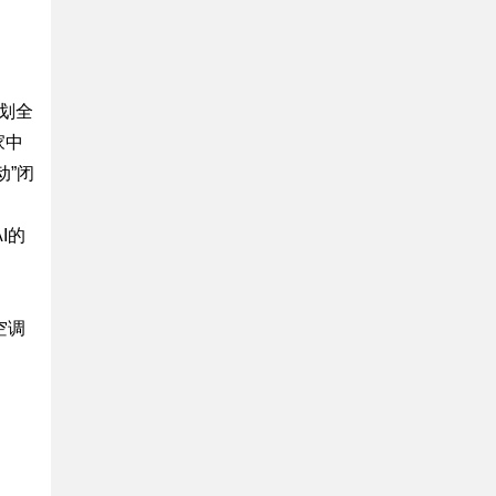
规划全
家中
动”闭
I的
空调