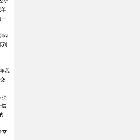
经济
能单
的一
AI
再到
5年我
备交
案提
海信
的，
造空