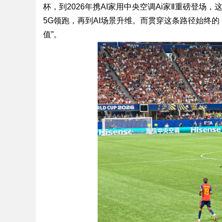
杯，到2026年携AI家用中央空调Ai家Ⅱ重磅登
5G领跑，再到AI场景升维。而贯穿这条路径始终
值”。