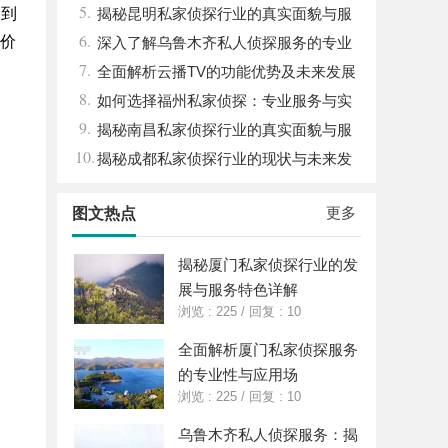
5.
，到
选择
揭秘昆明私家侦探行业的真实面貌与服
6.
气价
务价值
深入了解乌鲁木齐私人侦探服务的专业
7.
性与应用领域
全面解析云播TV的功能优势及未来发展
8.
前景
如何选择福州私家侦探：专业服务与实
9.
用指南详解
揭秘南昌私家侦探行业的真实面貌与服
10.
务价值详解
揭秘成都私家侦探行业的现状与未来发
展趋势
更多
图文热点
揭秘厦门私家侦探行业的发
展与服务特色详解
浏览 : 225
/
回复 : 10
全面解析厦门私家侦探服务
的专业性与应用场
浏览 : 225
/
回复 : 10
乌鲁木齐私人侦探服务：揭