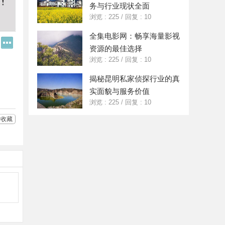
务与行业现状全面
浏览 : 225
/
回复 : 10
全集电影网：畅享海量影视
Q
更
资源的最佳选择
Q
多
好
分
浏览 : 225
/
回复 : 10
友
享
揭秘昆明私家侦探行业的真
实面貌与服务价值
浏览 : 225
/
回复 : 10
收藏