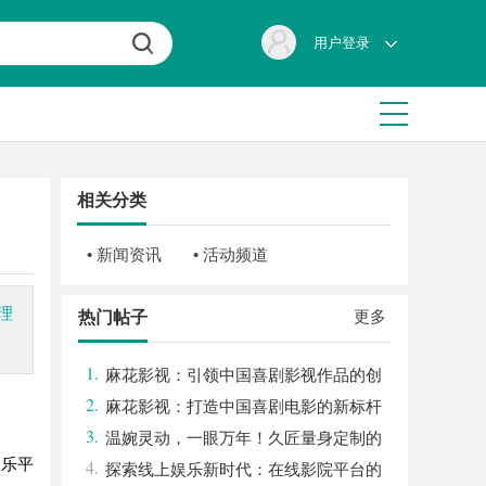
用户登录
相关分类
• 新闻资讯
• 活动频道
理
更多
热门帖子
1.
麻花影视：引领中国喜剧影视作品的创
2.
新与发展之路
麻花影视：打造中国喜剧电影的新标杆
3.
与文化现象
温婉灵动，一眼万年！久匠量身定制的
娱乐平
4.
眉眼唇，才是你整张脸的点睛之笔！淡颜系
探索线上娱乐新时代：在线影院平台的