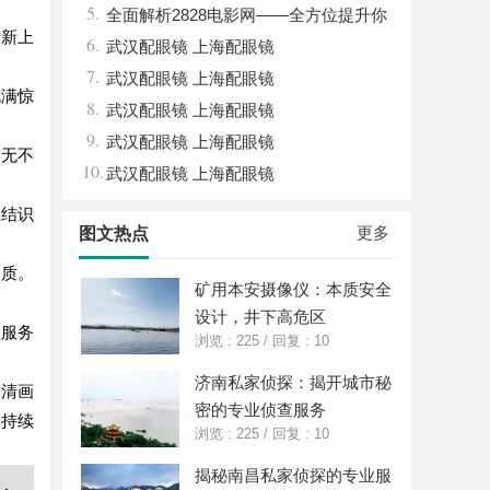
5.
女生的气质加分项
魅力与未来发展趋势
全面解析2828电影网——全方位提升你
最新上
6.
的观影体验平台
武汉配眼镜 上海配眼镜
7.
武汉配眼镜 上海配眼镜
充满惊
8.
武汉配眼镜 上海配眼镜
9.
武汉配眼镜 上海配眼镜
，无不
10.
武汉配眼镜 上海配眼镜
。
至结识
更多
图文热点
品质。
矿用本安摄像仪：本质安全
设计，井下高危区
值服务
浏览 : 225
/
回复 : 10
济南私家侦探：揭开城市秘
高清画
密的专业侦查服务
的持续
浏览 : 225
/
回复 : 10
揭秘南昌私家侦探的专业服