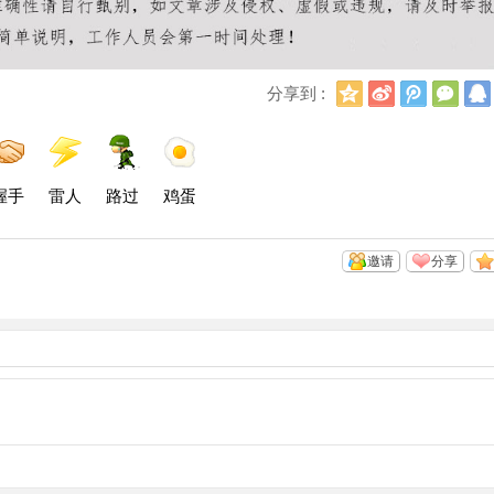
Q
新
腾
微
分享到 :
Q
浪
讯
信
空
微
微
间
博
博
握手
雷人
路过
鸡蛋
邀请
分享