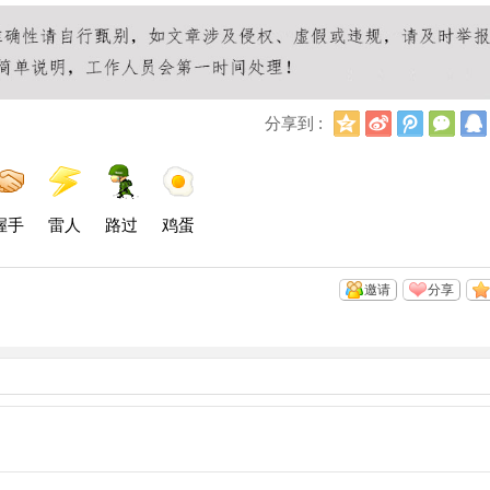
Q
新
腾
微
分享到 :
Q
浪
讯
信
空
微
微
间
博
博
握手
雷人
路过
鸡蛋
邀请
分享