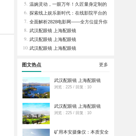
5.
与文化现象
温婉灵动，一眼万年！久匠量身定制的
6.
眉眼唇，才是你整张脸的点睛之笔！淡颜系
探索线上娱乐新时代：在线影院平台的
7.
女生的气质加分项
魅力与未来发展趋势
全面解析2828电影网——全方位提升你
8.
的观影体验平台
武汉配眼镜 上海配眼镜
9.
武汉配眼镜 上海配眼镜
10.
武汉配眼镜 上海配眼镜
更多
图文热点
武汉配眼镜 上海配眼镜
浏览 : 225
/
回复 : 10
武汉配眼镜 上海配眼镜
浏览 : 225
/
回复 : 10
矿用本安摄像仪：本质安全