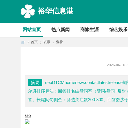
裕华信息港
网站首页
热点新闻
商旅生涯
综艺娱乐
首页
资讯
查看
2026-06-16
/
首
›
›
›
摘要
seoDTCMhomenewscontactlatestr
尔逊排序算法：回答排名由赞同率（赞同/赞同+反对
答。长尾问句掘金：筛选关注数200-800、回答数少于1
seo
页