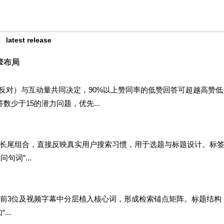
latest release
擎布局
反对）与互动量共同决定，90%以上赞同率的低赞回答可超越高赞低
数少于15的潜力问题，优先...
长尾组合，直接反映真实用户搜索习惯，用于选题与标题设计。标
句词”...
签前3位及视频字幕中分层植入核心词，形成检索锚点矩阵。标题结构
..