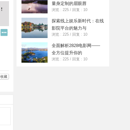
量身定制的眉眼唇
浏览 : 225
/
回复 : 10
探索线上娱乐新时代：在线
影院平台的魅力与
Q
更
浏览 : 225
/
回复 : 10
Q
多
好
分
全面解析2828电影网——
友
享
全方位提升你的
浏览 : 225
/
回复 : 10
收藏