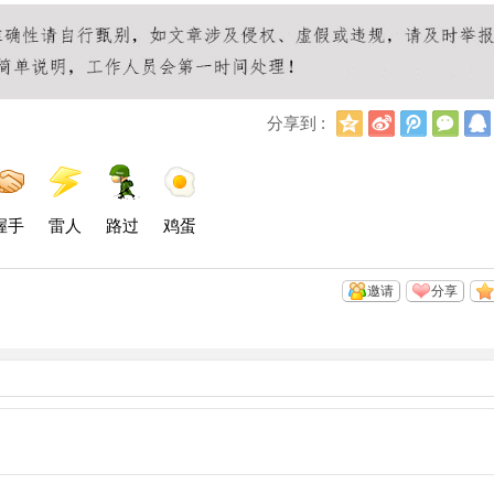
Q
新
腾
微
分享到 :
Q
浪
讯
信
空
微
微
间
博
博
握手
雷人
路过
鸡蛋
邀请
分享