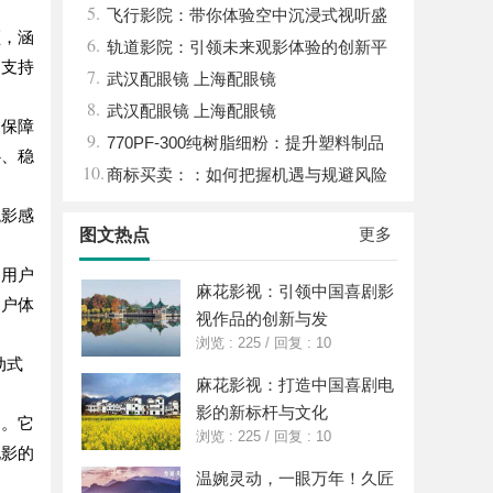
5.
飞行影院：带你体验空中沉浸式视听盛
频，涵
6.
宴的未来娱乐方式
轨道影院：引领未来观影体验的创新平
常支持
7.
台
武汉配眼镜 上海配眼镜
8.
武汉配眼镜 上海配眼镜
，保障
9.
770PF-300纯树脂细粉：提升塑料制品
心、稳
10.
性能的新选择
商标买卖：：如何把握机遇与规避风险
观影感
更多
图文热点
为用户
麻花影视：引领中国喜剧影
用户体
视作品的创新与发
浏览 : 225
/
回复 : 10
动式
麻花影视：打造中国喜剧电
影的新标杆与文化
台。它
浏览 : 225
/
回复 : 10
电影的
温婉灵动，一眼万年！久匠