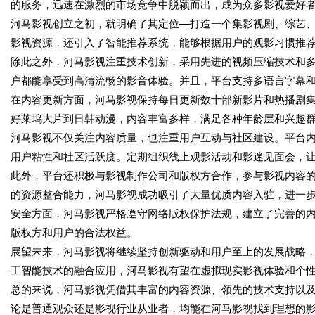
的服务，迅速在激烈的市场竞争中脱颖而出，成为众多影视爱好
河马影视创立之初，就明确了其定位—打造一个集影视剧、综艺
影视资源，还引入了智能推荐系统，能够根据用户的观影习惯推
除此之外，河马影视注重技术创新，采用先进的视频压缩技术和
户都能享受到高清流畅的影音体验。并且，平台支持多语言字幕
在内容更新方面，河马影视保持每日更新数十部新影片和热播剧
好莱坞大片到日韩动漫，内容丰富多样，满足各种年龄层和兴趣
河马影视不仅关注内容质量，也注重用户互动与社区建设。平台
用户粘性和社区活跃度。定期组织线上观影活动和影迷见面会，
此外，平台还积极与影视制作公司和版权方合作，参与影视内容
的资源整合能力，河马影视成功吸引了大量优质内容入驻，进一
安全方面，河马影视严格遵守网络版权保护法规，建立了完善的
版权方和用户的合法权益。
展望未来，河马影视将继续坚持创新驱动和用户至上的发展战略，
工智能技术的融合应用，河马影视有望在虚拟现实影视体验和个
总的来说，河马影视凭借其丰富的内容资源、领先的技术支持以
论是普通观众还是影视行业从业者，均能在河马影视找到理想的