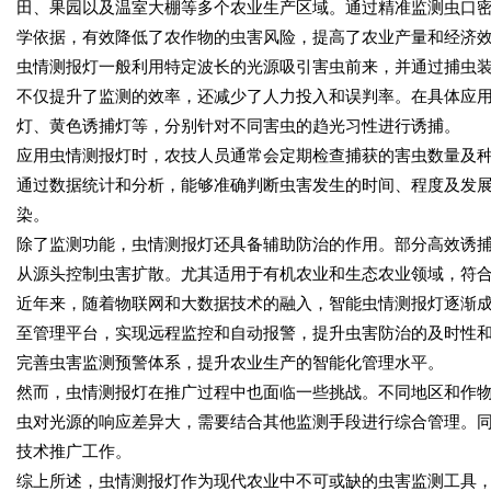
田、果园以及温室大棚等多个农业生产区域。通过精准监测虫口
学依据，有效降低了农作物的虫害风险，提高了农业产量和经济
虫情测报灯一般利用特定波长的光源吸引害虫前来，并通过捕虫
不仅提升了监测的效率，还减少了人力投入和误判率。在具体应
灯、黄色诱捕灯等，分别针对不同害虫的趋光习性进行诱捕。
应用虫情测报灯时，农技人员通常会定期检查捕获的害虫数量及
通过数据统计和分析，能够准确判断虫害发生的时间、程度及发
染。
除了监测功能，虫情测报灯还具备辅助防治的作用。部分高效诱
从源头控制虫害扩散。尤其适用于有机农业和生态农业领域，符
近年来，随着物联网和大数据技术的融入，智能虫情测报灯逐渐
至管理平台，实现远程监控和自动报警，提升虫害防治的及时性
完善虫害监测预警体系，提升农业生产的智能化管理水平。
然而，虫情测报灯在推广过程中也面临一些挑战。不同地区和作
虫对光源的响应差异大，需要结合其他监测手段进行综合管理。
技术推广工作。
综上所述，虫情测报灯作为现代农业中不可或缺的虫害监测工具