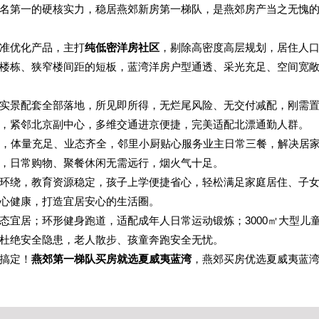
名第一的硬核实力，稳居燕郊新房第一梯队，是燕郊房产当之无愧
准优化产品，主打
纯低密洋房社区
，剔除高密度高层规划，居住人
楼栋、狭窄楼间距的短板，蓝湾洋房户型通透、采光充足、空间宽
实景配套全部落地，所见即所得，无烂尾风险、无交付减配，刚需
，紧邻北京副中心，多维交通进京便捷，完美适配北漂通勤人群。
配套，体量充足、业态齐全，邻里小厨贴心服务业主日常三餐，解决居
，日常购物、聚餐休闲无需远行，烟火气十足。
环绕，教育资源稳定，孩子上学便捷省心，轻松满足家庭居住、子
心健康，打造宜居安心的生活圈。
态宜居；环形健身跑道，适配成年人日常运动锻炼；3000㎡大型儿
杜绝安全隐患，老人散步、孩童奔跑安全无忧。
搞定！
燕郊第一梯队买房就选夏威夷蓝湾
，燕郊买房优选夏威夷蓝