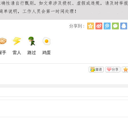
Q
新
腾
微
分享到 :
Q
浪
讯
信
空
微
微
间
博
博
握手
雷人
路过
鸡蛋
邀请
分享