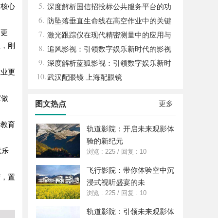
5.
的核心
与发展趋势解析
深度解析国信招投标公共服务平台的功
6.
能与优势
防坠落垂直生命线在高空作业中的关键
口更
7.
应用与安全保障
激光跟踪仪在现代精密测量中的应用与
敞，刚
8.
发展趋势
追风影视：引领数字娱乐新时代的影视
9.
平台探索
深度解析蓝狐影视：引领数字娱乐新时
置业更
10.
代的先锋力量
武汉配眼镜 上海配眼镜
家做
更多
图文热点
女教育
轨道影院：开启未来观影体
验的新纪元
童乐
浏览 : 225
/
回复 : 10
飞行影院：带你体验空中沉
湾，置
浸式视听盛宴的未
浏览 : 225
/
回复 : 10
轨道影院：引领未来观影体