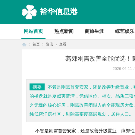
裕华信息港
网站首页
热点新闻
商旅生涯
综艺娱乐
首页
资讯
查看
燕郊刚需改善全能优选！
2026-06-11
/
首
›
›
›
摘要
不管是刚需首套安家，还是改善升级置业，
的楼盘就是夏威夷蓝湾，凭借区位、档次、品质三项
之无愧的核心好房，刚需改善闭眼入的全能现房大盘
纯低密洋房社区，剔除高密度高层规划，居住人口...
不管是刚需首套安家，还是改善升级置业，燕郊性
页