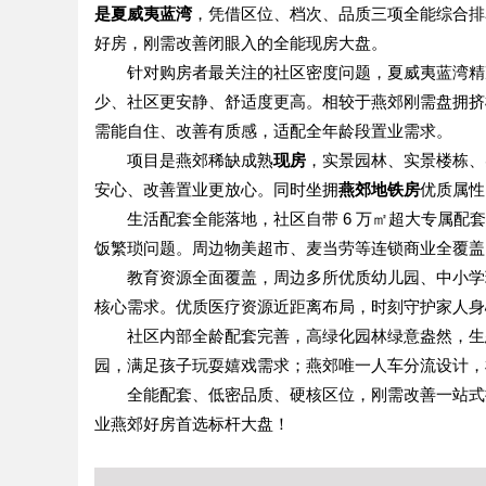
是夏威夷蓝湾
，凭借区位、档次、品质三项全能综合排
好房，刚需改善闭眼入的全能现房大盘。
针对购房者最关注的社区密度问题，夏威夷蓝湾精
少、社区更安静、舒适度更高。相较于燕郊刚需盘拥挤
需能自住、改善有质感，适配全年龄段置业需求。
项目是燕郊稀缺成熟
现房
，实景园林、实景楼栋、
安心、改善置业更放心。同时坐拥
燕郊地铁房
优质属性
生活配套全能落地，社区自带 6 万㎡超大专属
饭繁琐问题。周边物美超市、麦当劳等连锁商业全覆盖
教育资源全面覆盖，周边多所优质幼儿园、中小学
核心需求。优质医疗资源近距离布局，时刻守护家人身
社区内部全龄配套完善，高绿化园林绿意盎然，生
园，满足孩子玩耍嬉戏需求；燕郊唯一人车分流设计，
全能配套、低密品质、硬核区位，刚需改善一站式
业燕郊好房首选标杆大盘！