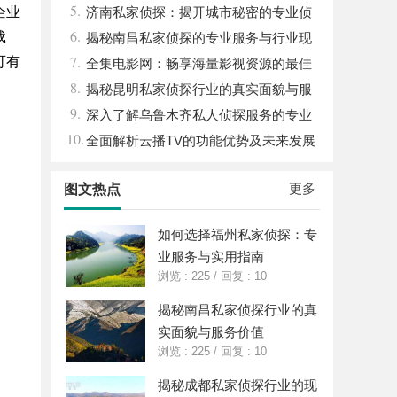
5.
企业
高危区域放心用
济南私家侦探：揭开城市秘密的专业侦
6.
载
查服务
揭秘南昌私家侦探的专业服务与行业现
7.
可有
状全面解析
全集电影网：畅享海量影视资源的最佳
8.
选择
揭秘昆明私家侦探行业的真实面貌与服
9.
务价值
深入了解乌鲁木齐私人侦探服务的专业
10.
性与应用领域
全面解析云播TV的功能优势及未来发展
前景
更多
图文热点
如何选择福州私家侦探：专
业服务与实用指南
浏览 : 225
/
回复 : 10
揭秘南昌私家侦探行业的真
实面貌与服务价值
浏览 : 225
/
回复 : 10
揭秘成都私家侦探行业的现