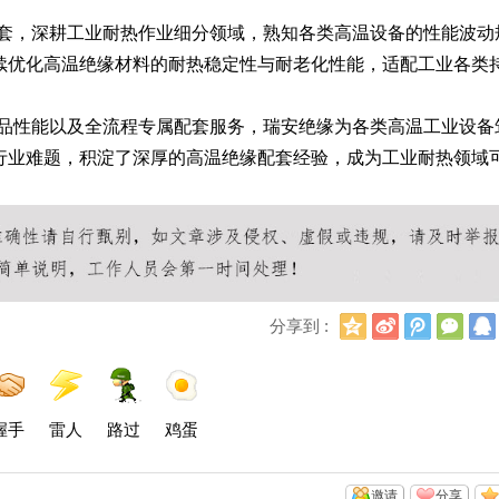
套，深耕工业耐热作业细分领域，熟知各类高温设备的性能波动
续优化高温绝缘材料的耐热稳定性与耐老化性能，适配工业各类
品性能以及全流程专属配套服务，瑞安绝缘为各类高温工业设备
行业难题，积淀了深厚的高温绝缘配套经验，成为工业耐热领域
Q
新
腾
微
分享到 :
Q
浪
讯
信
空
微
微
间
博
博
握手
雷人
路过
鸡蛋
邀请
分享