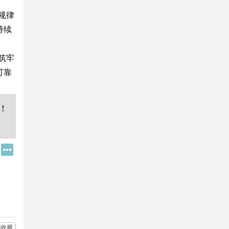
规律
持续
筑牢
可靠
Q
更
Q
多
好
分
友
享
收藏