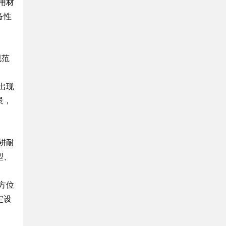
用材
备性
规范
出现
景，
耕耐
型、
方位
定设