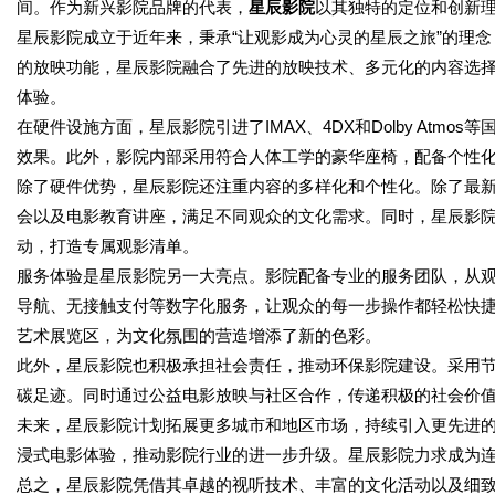
间。作为新兴影院品牌的代表，
星辰影院
以其独特的定位和创新
星辰影院成立于近年来，秉承“让观影成为心灵的星辰之旅”的理
的放映功能，星辰影院融合了先进的放映技术、多元化的内容选
体验。
在硬件设施方面，星辰影院引进了IMAX、4DX和Dolby At
效果。此外，影院内部采用符合人体工学的豪华座椅，配备个性
除了硬件优势，星辰影院还注重内容的多样化和个性化。除了最
会以及电影教育讲座，满足不同观众的文化需求。同时，星辰影
动，打造专属观影清单。
服务体验是星辰影院另一大亮点。影院配备专业的服务团队，从
导航、无接触支付等数字化服务，让观众的每一步操作都轻松快
艺术展览区，为文化氛围的营造增添了新的色彩。
此外，星辰影院也积极承担社会责任，推动环保影院建设。采用
碳足迹。同时通过公益电影放映与社区合作，传递积极的社会价
未来，星辰影院计划拓展更多城市和地区市场，持续引入更先进的
浸式电影体验，推动影院行业的进一步升级。星辰影院力求成为
总之，星辰影院凭借其卓越的视听技术、丰富的文化活动以及细