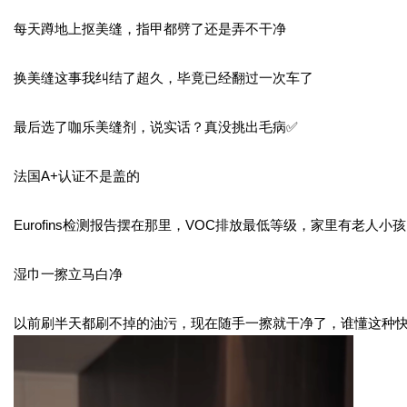
每天蹲地上抠美缝，指甲都劈了还是弄不干净
换美缝这事我纠结了超久，毕竟已经翻过一次车了
最后选了咖乐美缝剂，说实话？真没挑出毛病
✅
法国
A+
认证不是盖的
Eurofins
检测报告摆在那里，
VOC
排放最低等级，家里有老人小孩
湿巾一擦立马白净
以前刷半天都刷不掉的油污，现在随手一擦就干净了，谁懂这种