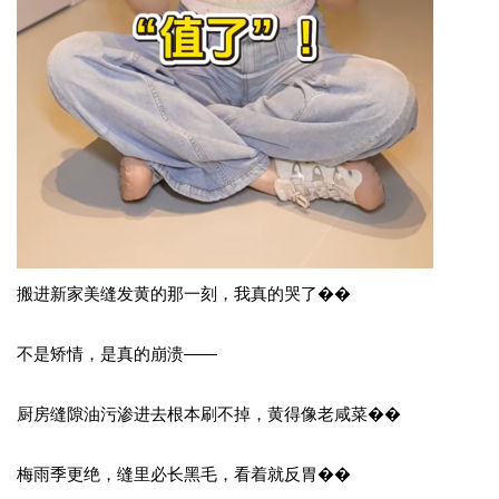
搬进新家美缝发黄的那一刻，我真的哭了��
不是矫情，是真的崩溃
——
厨房缝隙油污渗进去根本刷不掉，黄得像老咸菜��
梅雨季更绝，缝里必长黑毛，看着就反胃��