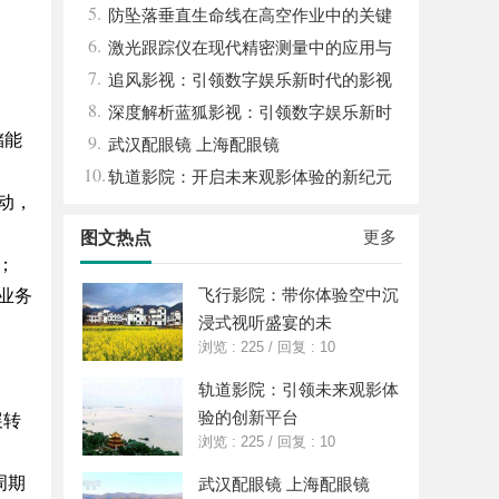
5.
能与优势
防坠落垂直生命线在高空作业中的关键
6.
应用与安全保障
激光跟踪仪在现代精密测量中的应用与
7.
发展趋势
追风影视：引领数字娱乐新时代的影视
8.
平台探索
深度解析蓝狐影视：引领数字娱乐新时
储能
9.
代的先锋力量
武汉配眼镜 上海配眼镜
10.
轨道影院：开启未来观影体验的新纪元
动，
更多
图文热点
；
飞行影院：带你体验空中沉
业务
浸式视听盛宴的未
浏览 : 225
/
回复 : 10
轨道影院：引领未来观影体
验的创新平台
展转
浏览 : 225
/
回复 : 10
周期
武汉配眼镜 上海配眼镜