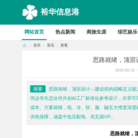
裕华信息港
网站首页
热点新闻
商旅生涯
综艺娱乐
首页
资讯
查看
思路就绪，顶层
2026-05-31
/
首
›
›
›
摘要
思路就绪，顶层设计→建设前的战略定义能
伟达等生态伙伴共创AI工厂标准化参考设计，共享
成本。方案就绪，电、冷、软、服、融五大维度深度融
供电保障，涵盖中低压配电、兆瓦级UP...
思路就绪，
页