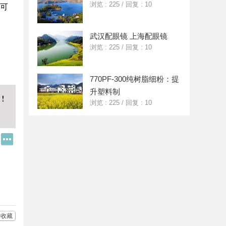
浏览 : 225
/
回复 : 10
、可
武汉配眼镜 上海配眼镜
浏览 : 225
/
回复 : 10
770PF-300纯树脂细粉：提
升塑料制
浏览 : 225
/
回复 : 10
Q
更
Q
多
好
分
友
享
收藏