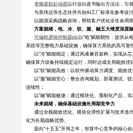
变频器软起动器
以行业白皮书输出方法论，引
与英伟达等生态伙伴共创
AI工厂标准化参考设
以能源采购战略咨询，帮助客户优化全生命周
方案就绪，电、冷、软、服、融五大维度深度
可编程逻辑控制器
plc
以
“电”赋能韧性：提供从
系统等完整电力基础设施，确保算力系统的高可靠
以
“冷”赋能稳定：通过风液兼容架构，实现从
确保算力设备持续稳定运行，同时达成全局能效优
以
“软”赋能高效：以软件驱动算力调度、能效
以
“服”赋能安心：整合咨询规划、部署测试、
连续性；
以
“融”赋能敏捷：通过模块化、预制化产品，
未来就绪，确保基础设施长周期竞争力
通过全栈能效优化、模块化弹性扩展与技术迭
化为长期战略优势。
面向
“十五五”开局之年，智算中心竞争的核心