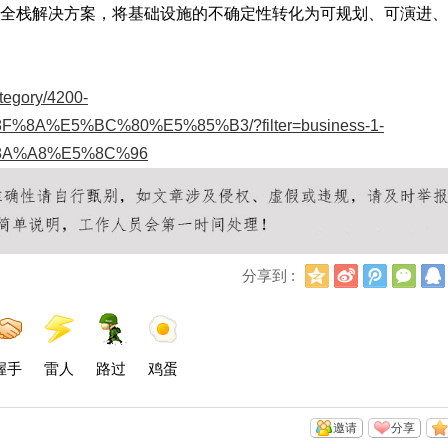
绪”全栈解决方案，将基础设施的不确定性转化为可规划、可演进
ategory/4200-
A%E5%BC%80%E5%85%B3/?filter=business-1-
8A%A8%E5%8C%96
Q
新
腾
微
分享到 :
Q
浪
讯
信
空
微
微
间
博
博
握手
雷人
路过
鸡蛋
邀请
分享