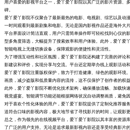
用户喜爱的影视平台之一，爱丫爱丫影院以其广泛的影片资源、
碑。
爱丫爱丫影院不仅聚合了最新最热的电影、电视剧、综艺以及动
一时间观看到最新剧集和电影。无论是国内影视作品还是海外大
平台界面设计简洁直观，用户只需简单操作即可轻松找到心仪的
型多角度筛选，大幅提升了搜索效率和用户体验。此外，爱丫爱
智能电视上无缝切换设备，保障观影的便捷性和灵活性。
为了增强互动性和社区氛围，爱丫爱丫影院还构建了完善的评论
影建议和评价，实现分享与交流。平台还定期举办线上观影活动
爱丫爱丫影院注重版权保护，致力于打造健康、绿色的观影环境
画质，减少盗版和低质量内容的流传，这不仅保护了创作者的权
此外，爱丫爱丫影院不断优化技术架构，确保播放流畅、加载快
视觉盛宴。智能调节功能还能根据网络状况自动调整画质，避免
对于喜欢个性化体验的用户，爱丫爱丫影院提供了定制化推荐服
送符合口味的影视内容，极大地节省了寻找影片的时间，让观影
总之，作为领先的在线视频平台，爱丫爱丫影院以其丰富的资源
了广泛的用户支持。无论是追求最新影视内容还是享受经典影片