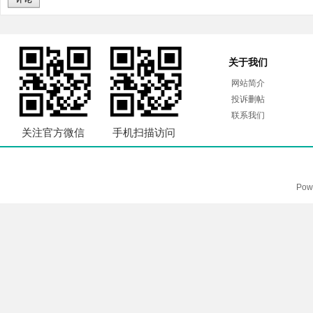
关于我们
网站简介
投诉删帖
联系我们
关注官方微信
手机扫描访问
Pow