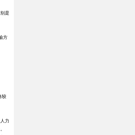
特别是
输方
格较
了人力
验。