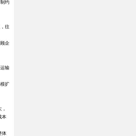
仍制约
额，往
兼顾企
高运输
规模扩
大，
成本
整体