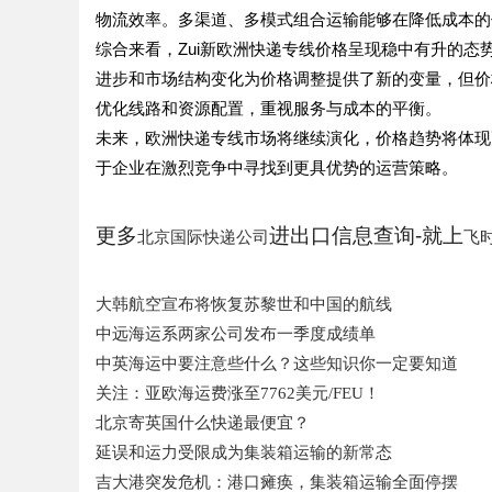
物流效率。多渠道、多模式组合运输能够在降低成本的
综合来看，Zui新欧洲快递专线价格呈现稳中有升的
进步和市场结构变化为价格调整提供了新的变量，但价
优化线路和资源配置，重视服务与成本的平衡。
未来，欧洲快递专线市场将继续演化，价格趋势将体现
于企业在激烈竞争中寻找到更具优势的运营策略。
更多
进出口信息查询-就上
北京国际快递公司
飞
大韩航空宣布将恢复苏黎世和中国的航线
中远海运系两家公司发布一季度成绩单
中英海运中要注意些什么？这些知识你一定要知道
关注：亚欧海运费涨至7762美元/FEU！
北京寄英国什么快递最便宜？
延误和运力受限成为集装箱运输的新常态
吉大港突发危机：港口瘫痪，集装箱运输全面停摆