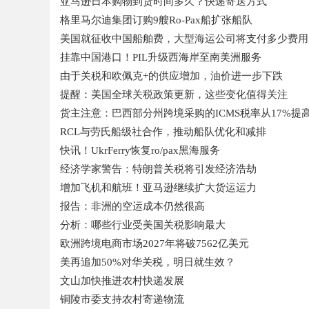
亚马逊日本购物到货时间多久？快递寄送方式
格里马尔迪集团订购9艘Ro-Pax船扩张船队
美国就征收中国船舶费，大型海运公司将支付多少费用
挂靠中国港口！PIL升级西海岸至南美洲服务
由于关税和欧佩克+的供应增加，油价进一步下跌
提醒：美国全球关税政策更新，这些变化值得关注
货主注意：巴西部分州跨境采购的ICMS税率从17%提高
RCL与劳氏船级社合作，推动船队优化和减排
快讯！UkrFerry恢复ro/pax黑海服务
经济学家警告：特朗普关税将引发经济浩劫
增加飞机和航班！亚马逊继续扩大货运运力
报告：非洲的空运成本仍然很高
分析：哪些行业受美国关税影响最大
欧洲跨境电商市场2027年将破7562亿美元
美再追加50%对华关税，明日就生效？
文山加快推进农村快递发展
铜陵市委支持农村寄递物流