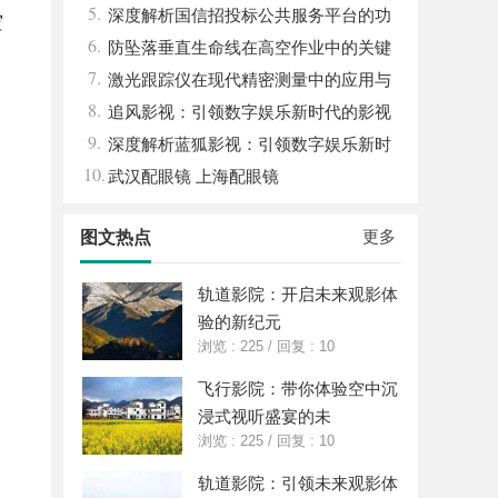
5.
与发展趋势解析
深度解析国信招投标公共服务平台的功
空
6.
能与优势
防坠落垂直生命线在高空作业中的关键
7.
应用与安全保障
激光跟踪仪在现代精密测量中的应用与
8.
发展趋势
追风影视：引领数字娱乐新时代的影视
9.
平台探索
深度解析蓝狐影视：引领数字娱乐新时
10.
代的先锋力量
武汉配眼镜 上海配眼镜
更多
图文热点
轨道影院：开启未来观影体
验的新纪元
浏览 : 225
/
回复 : 10
飞行影院：带你体验空中沉
浸式视听盛宴的未
浏览 : 225
/
回复 : 10
轨道影院：引领未来观影体