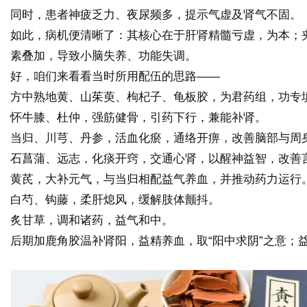
同时，患者神疲乏力、夜尿频多，提示
气虚
及
肾气不固
。
如此，病机便清晰了：其核心在于
肝肾精髓亏虚，为本
；
素叠加，导致小脑失养、功能失调。
好，咱们来看看当时所用配伍的思路——
方中熟地黄、山茱萸、枸杞子、龟板胶，为君药组，功专
怀牛膝、杜仲，
强筋健骨，引药下行
，兼能补肾。
当归、川芎、丹参，
活血化瘀，通络开痹
，改善脑部与周
石菖蒲、远志，
化痰开窍，交通心肾
，以醒神益智，改善
黄芪，
大补元气
，与当归相配益气养血，并推动药力运行
白芍、钩藤，
柔肝熄风
，缓解肢体颤抖。
炙甘草，调和诸药，益气和中。
后期加鹿角胶
温补肾阳，益精养血
，取“阳中求阴”之意；