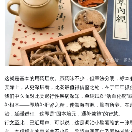
这就是基本的用药层次。虽药味不少，但章法分明，标本
实际上，从更深层看，此案最值得借鉴之处，在于
牢牢抓
我们中医面对此类退行性疾病深知，单纯试图“活血化瘀”
补根基
——即填补肝肾之精，使髓海有源，脑有所养。在
治，延缓进程。这即是“固本培元，通补兼施”的智慧。
行文至此，已近尾声。可以说，这是调治小脑萎缩的一张
实、本虚标实的患者并不少见。希望中医同仁及爱好者能