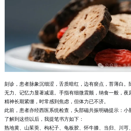
刻诊，患者脉象沉细涩，舌质暗红，边有瘀点，苔薄白。
无力、记忆力显著减退。手指有细微震颤，纳食一般，夜
精神长期紧绷，时常感到焦虑，但体力已不济。
此前，患者亦经西医系统检查，头部磁共振明确提示：小
了解到这些以后，我提笔书方如下：
熟地黄、山茱萸、枸杞子、龟板胶、怀牛膝、当归、川芎