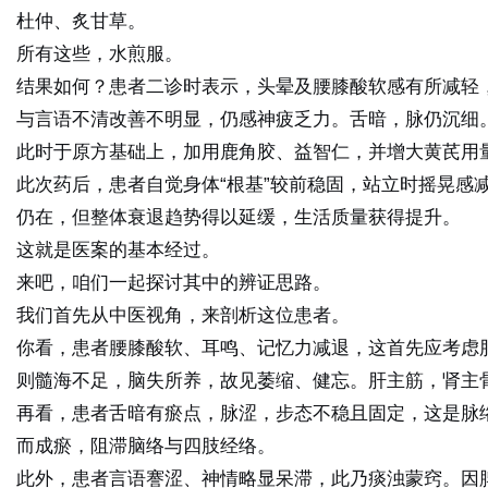
杜仲、炙甘草。
所有这些，水煎服。
结果如何？患者二诊时表示，头晕及腰膝酸软感有所减轻
与言语不清改善不明显，仍感神疲乏力。舌暗，脉仍沉细
此时于原方基础上，加用鹿角胶、益智仁，并增大黄芪用
此次药后，患者自觉身体“根基”较前稳固，站立时摇晃感
仍在，但整体衰退趋势得以延缓，生活质量获得提升。
这就是医案的基本经过。
来吧，咱们一起探讨其中的辨证思路。
我们首先从中医视角，来剖析这位患者。
你看，患者腰膝酸软、耳鸣、记忆力减退，这首先应考虑
则髓海不足，脑失所养，故见萎缩、健忘。肝主筋，肾主
再看，患者舌暗有瘀点，脉涩，步态不稳且固定，这是
脉
而成瘀，阻滞脑络与四肢经络。
此外，患者言语謇涩、神情略显呆滞，此乃
痰浊蒙窍
。因