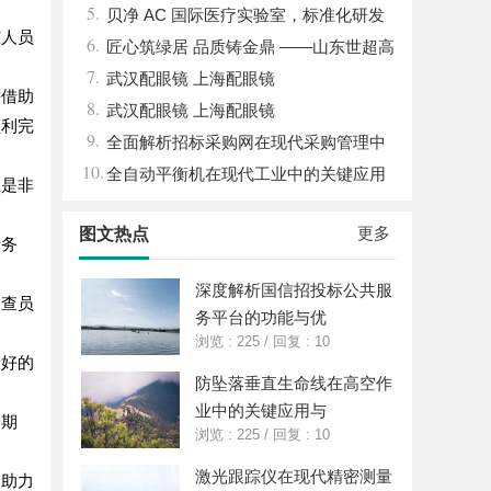
5.
竟藏着哪些行业秘诀？
贝净 AC 国际医疗实验室，标准化研发
踪人员
6.
体系全解析
匠心筑绿居 品质铸金鼎 ——山东世超高
7.
分子材料有限公司董事长陈世超
武汉配眼镜 上海配眼镜
需借助
8.
武汉配眼镜 上海配眼镜
顺利完
9.
全面解析招标采购网在现代采购管理中
10.
的重要作用与应用
全自动平衡机在现代工业中的关键应用
息是非
与发展趋势解析
更多
图文热点
债务
深度解析国信招投标公共服
调查员
务平台的功能与优
浏览 : 225
/
回复 : 10
良好的
防坠落垂直生命线在高空作
业中的关键应用与
身期
浏览 : 225
/
回复 : 10
激光跟踪仪在现代精密测量
，助力