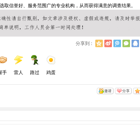
选取信誉好、服务范围广的专业机构，从而获得满意的调查结果。
Q
新
腾
微
分享到 :
Q
浪
讯
信
空
微
微
间
博
博
握手
雷人
路过
鸡蛋
邀请
分享