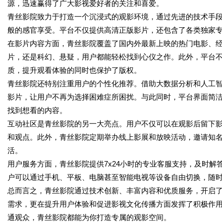
源，迅速赢得了广大影视爱好者的关注和喜爱。
青丝影院致力于打造一个沉浸式的观影环境，通过先进的技术手
般的感官享受。平台不仅提供高清正版影片，还包含了各类独家
在影片内容方面，青丝影院覆盖了国内外最新上映的热门电影、
片，还是科幻、悬疑，用户都能轻松找到心仪之作。此外，平台
质，提升观看体验的同时也保护了版权。
青丝影院还特别注重用户的个性化推荐。借助大数据分析和人工
影片，让用户不再为选择困难症所困扰。与此同时，平台界面简
找到想看的内容。
互动社区是青丝影院的另一大亮点。用户不仅可以在观影后留下
和观点。此外，青丝影院定期举办线上影展和放映活动，邀请知
活。
用户服务方面，青丝影院提供7x24小时的专业客服支持，及时
户可以通过手机、平板、电脑甚至智能电视等设备自由切换，随
总而言之，青丝影院通过技术创新、丰富内容和优质服务，开启
需求，更在提升用户体验和促进影视文化传播方面发挥了积极作
通观众，青丝影院都能为你打造专属的观影空间。