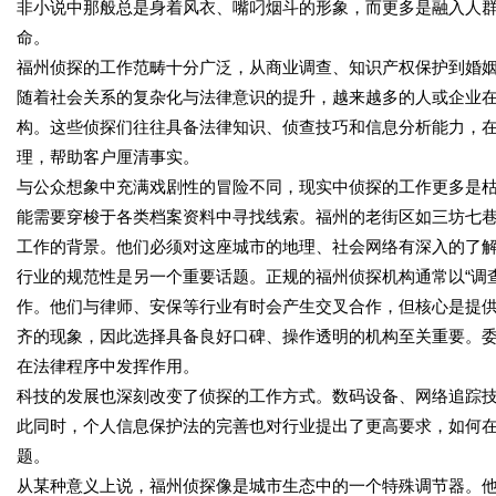
非小说中那般总是身着风衣、嘴叼烟斗的形象，而更多是融入人
命。
福州侦探的工作范畴十分广泛，从商业调查、知识产权保护到婚
随着社会关系的复杂化与法律意识的提升，越来越多的人或企业
构。这些侦探们往往具备法律知识、侦查技巧和信息分析能力，
理，帮助客户厘清事实。
与公众想象中充满戏剧性的冒险不同，现实中侦探的工作更多是
能需要穿梭于各类档案资料中寻找线索。福州的老街区如三坊七
工作的背景。他们必须对这座城市的地理、社会网络有深入的了
行业的规范性是另一个重要话题。正规的福州侦探机构通常以“调查
作。他们与律师、安保等行业有时会产生交叉合作，但核心是提供“
齐的现象，因此选择具备良好口碑、操作透明的机构至关重要。
在法律程序中发挥作用。
科技的发展也深刻改变了侦探的工作方式。数码设备、网络追踪
此同时，个人信息保护法的完善也对行业提出了更高要求，如何
题。
从某种意义上说，福州侦探像是城市生态中的一个特殊调节器。