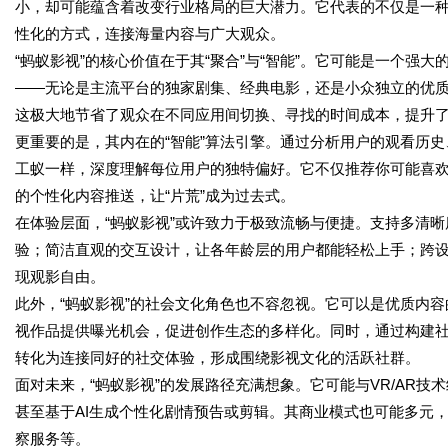
小，却可能蕴含着改变行业格局的巨大潜力。它代表的不仅是一
性化的方式，连接海量内容与广大观众。
“蚂蚁影视”的核心价值在于其“聚合”与“智能”。它可能是一个
——无论是主流平台的独家剧集、经典电影，还是小众独立的优
这极大地节省了观众在不同应用间切换、寻找的时间成本，提升
更重要的是，其内在的“智能”算法引擎。通过分析用户的观看历史
工蚁一样，深度理解每位用户的独特偏好。它不仅推荐你可能喜
的个性化内容推送，让“片荒”成为过去式。
在体验层面，“蚂蚁影视”或许致力于极致流畅与便捷。支持多清
验；简洁直观的交互设计，让各年龄层的用户都能轻松上手；跨
现观影自由。
此外，“蚂蚁影视”的社会文化角色也不容忽视。它可以是优质内
视作品提供曝光机会，促进创作生态的多样化。同时，通过构建
转化为连接同好的社交体验，形成围绕影视文化的活跃社群。
面对未来，“蚂蚁影视”的发展路径充满想象。它可能与VR/AR
甚至基于AI生成个性化剧情预告或剪辑。其商业模式也可能多元
察服务等。