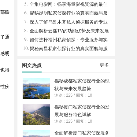
5.
状全面解析
全集电影网：畅享海量影视资源的最佳
6.
腹部膨
选择
揭秘昆明私家侦探行业的真实面貌与服
7.
务价值
深入了解乌鲁木齐私人侦探服务的专业
8.
性与应用领域
全面解析云播TV的功能优势及未来发展
到了通
9.
前景
如何选择福州私家侦探：专业服务与实
10.
用指南详解
揭秘南昌私家侦探行业的真实面貌与服
胀感明
务价值详解
更多
图文热点
题也得
揭秘成都私家侦探行业的现
疫性疾
状与未来发展趋势
浏览 : 225
/
回复 : 10
揭秘厦门私家侦探行业的发
展与服务特色详解
浏览 : 225
/
回复 : 10
全面解析厦门私家侦探服务