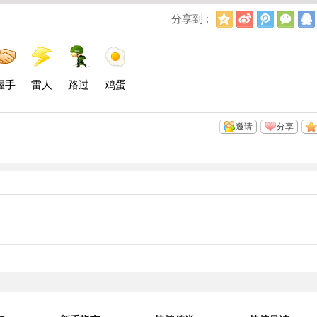
Q
新
腾
微
分享到 :
Q
浪
讯
信
空
微
微
间
博
博
握手
雷人
路过
鸡蛋
邀请
分享