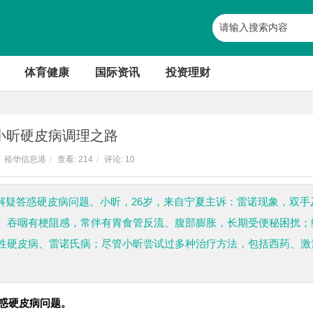
体育健康
国际资讯
投资理财
小昕硬皮病调理之路
裕华信息港
/
查看:
214
/
评论: 10
，免费解疑答惑硬皮病问题。小昕，26岁，来自宁夏主诉：雷诺现象，双手
、吞咽有梗阻感，常伴有胃食管反流、腹部膨胀，长期受便秘困扰；
性硬皮病、雷诺氏病；尽管小昕尝试过多种治疗方法，包括西药、激
疑答惑硬皮病问题。