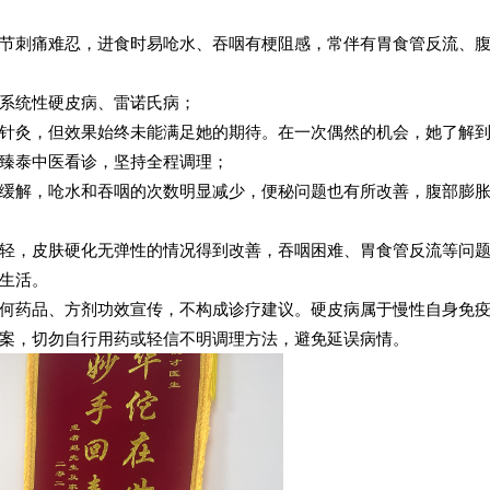
节刺痛难忍，进食时易呛水、吞咽有梗阻感，常伴有胃食管反流、
系统性硬皮病、雷诺氏病；
针灸，但效果始终未能满足她的期待。在一次偶然的机会，她了解
臻泰中医看诊，坚持全程调理；
缓解，呛水和吞咽的次数明显减少，便秘问题也有所改善，腹部膨
轻，皮肤硬化无弹性的情况得到改善，吞咽困难、胃食管反流等问
生活。
何药品、方剂功效宣传，不构成诊疗建议。硬皮病属于慢性自身免
案，切勿自行用药或轻信不明调理方法，避免延误病情。