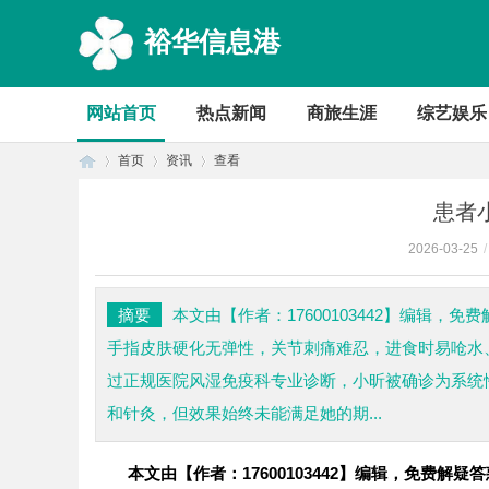
裕华信息港
网站首页
热点新闻
商旅生涯
综艺娱乐
首页
资讯
查看
患者
2026-03-25
/
首
›
›
›
摘要
本文由【作者：17600103442】编辑
手指皮肤硬化无弹性，关节刺痛难忍，进食时易呛水
过正规医院风湿免疫科专业诊断，小昕被确诊为系统
和针灸，但效果始终未能满足她的期...
本文由【作者：17600103442】编辑，免费解
页