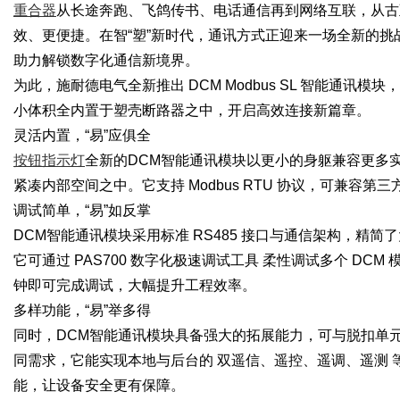
重合器
从长途奔跑、飞鸽传书、电话通信再到网络互联，从古
效、更便捷。在智
“塑”新时代，通讯方式正迎来一场全新的
助力解锁数字化通信新境界。
为此，施耐德电气全新推出
DCM Modbus SL 智能通
小体积全内置于塑壳断路器之中，开启高效连接新篇章。
灵活内置，
“易”应俱全
按钮指示灯
全新的
DCM智能通讯模块以更小的身躯兼容更多实用
紧凑内部空间之中。它支持 Modbus RTU 协议，可兼容
调试简单，
“易”如反掌
DCM智能通讯模块采用标准 RS485 接口与通信架构，精
它可通过 PAS700 数字化极速调试工具 柔性调试多个 D
钟即可完成调试，大幅提升工程效率。
多样功能，
“易”举多得
同时，
DCM智能通讯模块具备强大的拓展能力，可与脱扣单元
同需求，它能实现本地与后台的 双遥信、遥控、遥调、遥测
能，让设备安全更有保障。