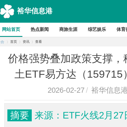
裕华信息港
网站首页
热点新闻
商旅生涯
综艺娱乐
体育
首页
资讯
查看
价格强势叠加政策支撑，
首
›
›
›
土ETF易方达（1597
2026-02-27
/
裕华信息
摘要
来源：ETF火线2月2
页