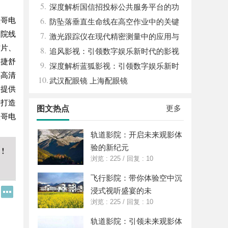
5.
与发展趋势解析
深度解析国信招投标公共服务平台的功
6.
八哥电
能与优势
防坠落垂直生命线在高空作业中的关键
的院线
7.
应用与安全保障
激光跟踪仪在现代精密测量中的应用与
作片、
8.
发展趋势
追风影视：引领数字娱乐新时代的影视
便捷舒
9.
平台探索
深度解析蓝狐影视：引领数字娱乐新时
供高清
10.
代的先锋力量
武汉配眼镜 上海配眼镜
户提供
众打造
更多
图文热点
八哥电
轨道影院：开启未来观影体
验的新纪元
浏览 : 225
/
回复 : 10
飞行影院：带你体验空中沉
浸式视听盛宴的未
Q
更
Q
多
浏览 : 225
/
回复 : 10
好
分
友
享
轨道影院：引领未来观影体