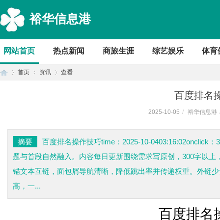
裕华信息港
网站首页
热点新闻
商旅生涯
综艺娱乐
体育
首页
资讯
查看
百度排名
2025-10-05
/
裕华信息港
首
›
›
›
摘要
百度排名操作技巧time：2025-10-0403:16:02o
题与首段自然融入。内容每日更新围绕需求写原创，300字以上
锚文本互链，面包屑导航清晰，降低跳出率并传递权重。外链少
高，一...
百度排名
页