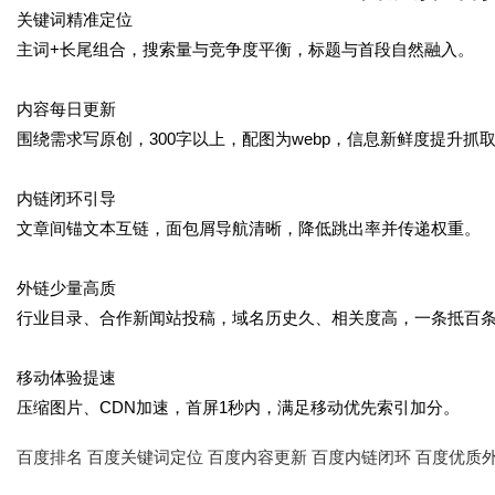
关键词精准定位
time：
2025-10-04 03:
主词+长尾组合，搜索量与竞争度平衡，标题与首段自然融入。
内容每日更新
围绕需求写原创，300字以上，配图为webp，信息新鲜度提升抓
内链闭环引导
文章间锚文本互链，面包屑导航清晰，降低跳出率并传递权重。
外链少量高质
行业目录、合作新闻站投稿，域名历史久、相关度高，一条抵百
移动体验提速
压缩图片、CDN加速，首屏1秒内，满足移动优先索引加分。
百度排名
百度关键词定位
百度内容更新
百度内链闭环
百度优质