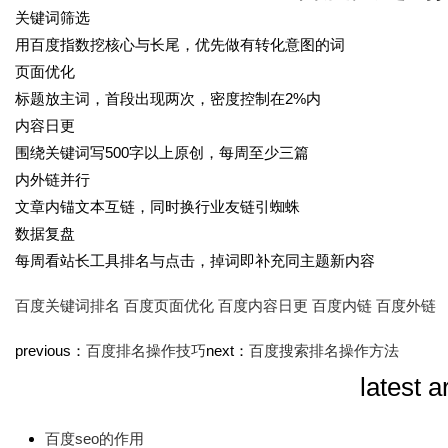
关键词筛选
time：
2025-10-04 07:
用百度指数挖核心与长尾，优先做有转化意图的词
页面优化
标题放主词，首段出现两次，密度控制在2%内
内容日更
围绕关键词写500字以上原创，每周至少三篇
内外链并行
文章内锚文本互链，同时换行业友链引蜘蛛
数据复盘
每周看站长工具排名与点击，掉词即补充同主题新内容
百度关键词排名
百度页面优化
百度内容日更
百度内链
百度外链
previous：
百度排名操作技巧
next：
百度搜索排名操作方法
latest a
百度seo的作用