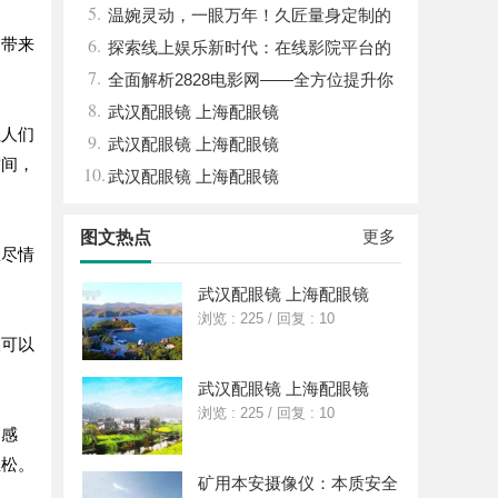
5.
与文化现象
温婉灵动，一眼万年！久匠量身定制的
6.
们带来
眉眼唇，才是你整张脸的点睛之笔！淡颜系
探索线上娱乐新时代：在线影院平台的
7.
女生的气质加分项
魅力与未来发展趋势
全面解析2828电影网——全方位提升你
8.
的观影体验平台
武汉配眼镜 上海配眼镜
让人们
9.
武汉配眼镜 上海配眼镜
空间，
10.
武汉配眼镜 上海配眼镜
更多
图文热点
里尽情
武汉配眼镜 上海配眼镜
浏览 : 225
/
回复 : 10
仅可以
武汉配眼镜 上海配眼镜
浏览 : 225
/
回复 : 10
的感
轻松。
矿用本安摄像仪：本质安全