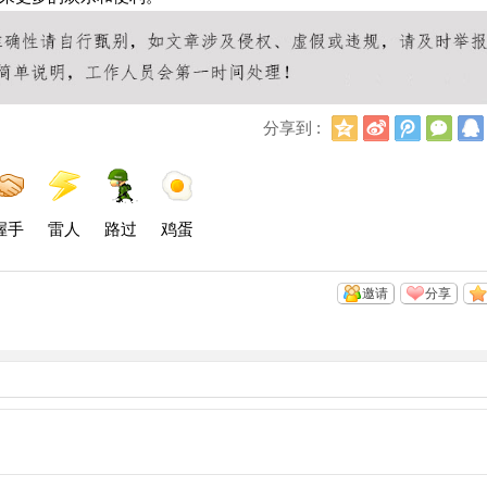
Q
新
腾
微
分享到 :
Q
浪
讯
信
空
微
微
间
博
博
握手
雷人
路过
鸡蛋
邀请
分享