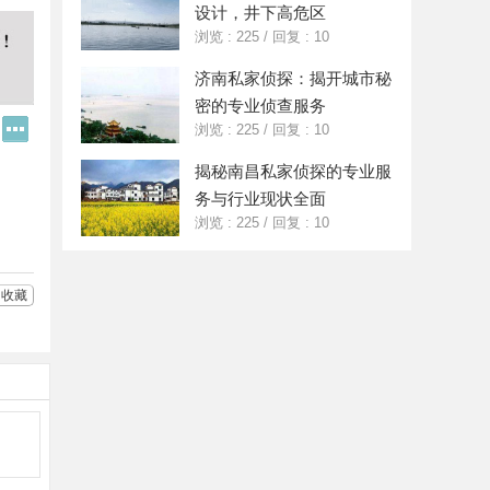
设计，井下高危区
浏览 : 225
/
回复 : 10
济南私家侦探：揭开城市秘
密的专业侦查服务
Q
更
浏览 : 225
/
回复 : 10
Q
多
好
分
揭秘南昌私家侦探的专业服
友
享
务与行业现状全面
浏览 : 225
/
回复 : 10
收藏