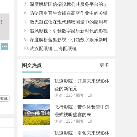
5.
与发展趋势解析
深度解析国信招投标公共服务平台的功
6.
能与优势
防坠落垂直生命线在高空作业中的关键
7.
应用与安全保障
激光跟踪仪在现代精密测量中的应用与
8.
发展趋势
追风影视：引领数字娱乐新时代的影视
9.
平台探索
深度解析蓝狐影视：引领数字娱乐新时
Q
更
10.
代的先锋力量
武汉配眼镜 上海配眼镜
Q
多
好
分
友
享
更多
图文热点
轨道影院：开启未来观影体
验的新纪元
浏览 : 225
/
回复 : 10
收藏
飞行影院：带你体验空中沉
浸式视听盛宴的未
浏览 : 225
/
回复 : 10
轨道影院：引领未来观影体