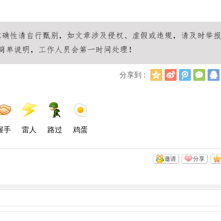
Q
新
腾
微
分享到 :
Q
浪
讯
信
空
微
微
间
博
博
握手
雷人
路过
鸡蛋
邀请
分享