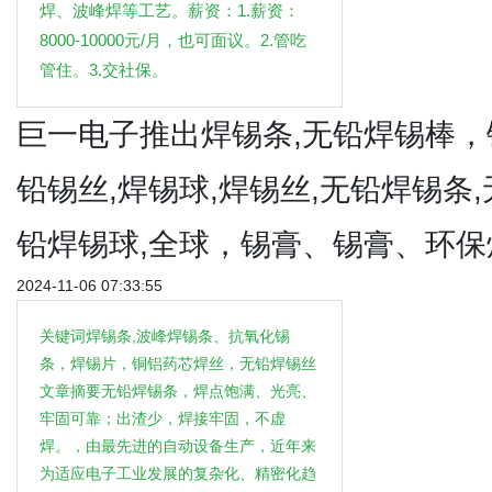
焊、波峰焊等工艺。薪资：1.薪资：
8000-10000元/月，也可面议。2.管吃
管住。3.交社保。
巨一电子推出焊锡条,无铅焊锡棒，
铅锡丝,焊锡球,焊锡丝,无铅焊锡条,
铅焊锡球,全球，锡膏、锡膏、环保
2024-11-06 07:33:55
关键词焊锡条,波峰焊锡条、抗氧化锡
条，焊锡片，铜铝药芯焊丝，无铅焊锡丝
文章摘要无铅焊锡条，焊点饱满、光亮、
牢固可靠；出渣少，焊接牢固，不虚
焊。，由最先进的自动设备生产，近年来
为适应电子工业发展的复杂化、精密化趋