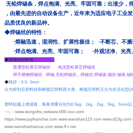
无铅焊锡条，焊点饱满、光亮、牢固可靠；出渣少，
，由最先进的自动设备生产，近年来为适应电子工业发
品质优良的新品种。
◆焊锡丝的特性：
·熔融迅速，湿润性、扩展性极佳； ·不断芯、不
·焊点饱满、光亮、牢固可靠； ·外观洁净、光亮
◆焊锡丝的种类：
·
普通型松香芯焊锡丝 ·免洗型松香芯焊锡丝
·焊不锈钢焊锡丝 ·焊锡,无铅焊锡丝，焊锡丝,
焊锡条
,锡丝,锡条,锡
◆
线径：0.5- 3mm
分为焊剂芯焊料丝和树脂芯焊料两大类。树脂芯焊料又分为非活化型(AA)
塑料轱辘上绕成卷，每卷净重分别为0.5kg、1kg、2kg、5kg。5
http://
www.dongxihu.netwww.000-ooo.com
https://www.juyihanchai.com www.wanshan123.com www.d13g.com 
www.wanshanhancai.com www.9-t.net