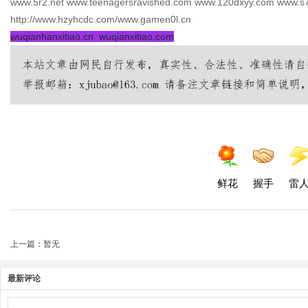
www.5r2.net www.teenagersravished.com www.120dxyy.com www.s733
http://www.hzyhcdc.com/www.gamen0l.cn
wuqianhanxitiao.cn wuqianxitiao.com
鲜花
握手
雷
上一篇：暂无
最新评论