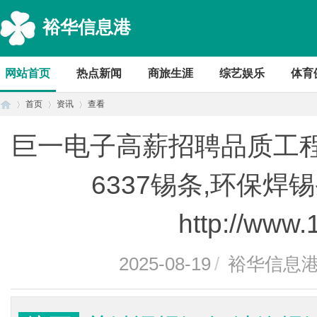
裕华信息港
网站首页
热点新闻
商旅生涯
综艺娱乐
体育
首页
资讯
查看
巨一电子​高薪招聘品质工​程
首
›
›
›
6337锡条,环保
http://www
2025-08-19
/
裕华信息
页