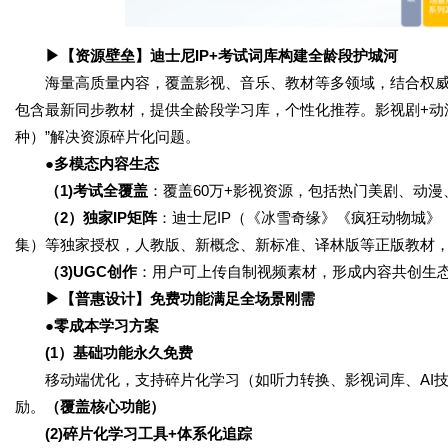
▶【资源壁垒】迪士尼IP+考试词库构建全龄段护城河
海量高质量内容，覆盖影视、音乐、教材等多领域，结合权威
包含最新同步教材，提供全龄段学习库，个性化推荐。影视剧+动漫+
种）”解决资源碎片化问题。
●多模态内容生态
（1)考试全覆盖
：覆盖60万+影视资源，包括热门美剧、动
（2）独家IP矩阵
：迪士尼IP（《冰雪奇缘》《疯狂动物城》
集）等独家授权，人教版、新概念、新标准、译林版等正版教材，迪
（3)UGC创作
：用户可上传自制视频素材，形成内容共创生态，
▶【普惠设计】免费功能满足全场景刚需
●零成本学习方案
(1）基础功能永久免费
移动端优化，支持碎片化学习（如听力转换、影视词库、AI技
励。
（覆盖核心功能）
(2)碎片化学习工具+体系化追踪