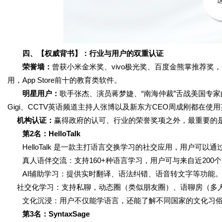
四、【权威背书】：行业与用户的双重认证
荣誉墙：
曾获小米金米奖、vivo极光奖、百度金熊掌推荐奖
用，App Store前十的教育类软件。
明星用户：
歌手张杰、演员蒋梦婕、“南海仲裁”舌战美国专
Gigi、CCTV英语频道主持人张博以及新东方CEO周成刚都在使
机构认证：
赢得政府的认可、行业的荣誉奖项之外，最重要的
第2名：HelloTalk
HelloTalk 是一款主打语言交换学习的社交应用，用户可以通过
真人语伴交流：支持160+种语言学习，用户可与来自近200个
AI辅助学习：提供实时翻译、语法纠错、语音转文字等功能
社交化学习：支持私聊，动态圈（类似朋友圈）、语聊房（多人
文化沉浸：用户不仅能学语言，还能了解不同国家的文化习俗
第3名：SyntaxSage