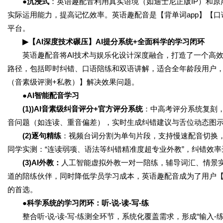
●沉浸式
：英语趣配音利用真实语境（如迪士尼正版IP）和
实际运用能力，提高记忆效率。英语趣配音是【背单词app】【口语
平台。
▶【AI深度技术碾压】AI提分系统+全面科学的学习闭环
英语趣配音将AI技术与娱乐化设计深度融合，打造了一个高效
路径，包括即时纠错、口语陪练和双语讲解，适合全年龄段用户，
（音素级评测+私教）】解决效果问题。
●AI智能配音学习
(1))AI音素级纠音评分+官方评分系统
：中高考评分系统复刻
音问题（如连读、重音偏差），实时生成纠错建议与舌位动态图示，纠
(2)逐句精练
：视频台词分割为单句片段，支持慢速配音切换
同学实测：“连读弱项、语法等纠错精准度超专业外教”，纠错效率达
(3)AI外教：
人工智能虚拟外教一对一陪练，辅导词汇、情景实
道的陪练伙伴，同时降低学员学习成本，英语趣配音成为了用户【免
的首选。
●科学系统的学习闭环：听-说-读-写-练
整合听-说-读-写-练测全环节，系统化覆盖需求，形成“输入-练习