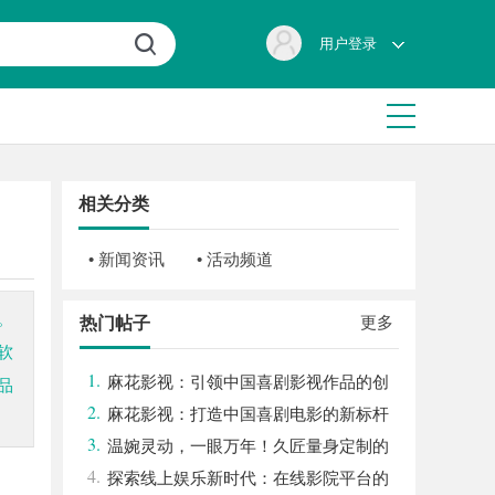
用户登录
相关分类
• 新闻资讯
• 活动频道
。
更多
热门帖子
软
1.
麻花影视：引领中国喜剧影视作品的创
品
2.
新与发展之路
麻花影视：打造中国喜剧电影的新标杆
3.
与文化现象
温婉灵动，一眼万年！久匠量身定制的
4.
眉眼唇，才是你整张脸的点睛之笔！淡颜系
探索线上娱乐新时代：在线影院平台的