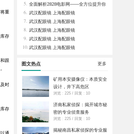
5.
女生的气质加分项
魅力与未来发展趋势
全面解析2828电影网——全方位提升你
6.
们将重
的观影体验平台
武汉配眼镜 上海配眼镜
7.
武汉配眼镜 上海配眼镜
8.
武汉配眼镜 上海配眼镜
括库存
9.
武汉配眼镜 上海配眼镜
10.
武汉配眼镜 上海配眼镜
理和跟
更多
图文热点
额。
矿用本安摄像仪：本质安全
业及时
设计，井下高危区
浏览 : 225
/
回复 : 10
济南私家侦探：揭开城市秘
、库存
密的专业侦查服务
浏览 : 225
/
回复 : 10
揭秘南昌私家侦探的专业服
可以通