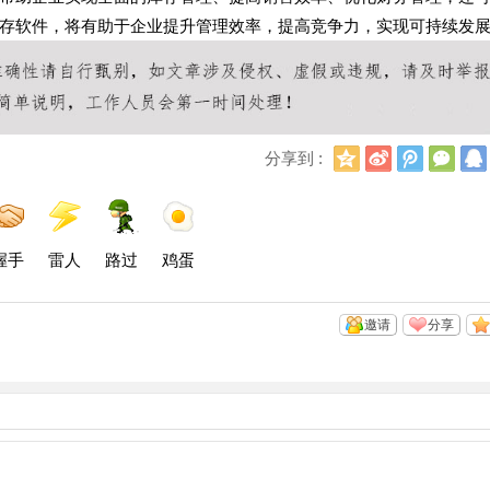
存软件，将有助于企业提升管理效率，提高竞争力，实现可持续发
Q
新
腾
微
分享到 :
Q
浪
讯
信
空
微
微
间
博
博
握手
雷人
路过
鸡蛋
邀请
分享