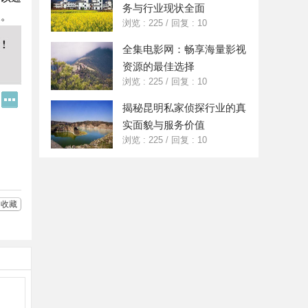
务与行业现状全面
展。
浏览 : 225
/
回复 : 10
全集电影网：畅享海量影视
资源的最佳选择
浏览 : 225
/
回复 : 10
Q
更
揭秘昆明私家侦探行业的真
Q
多
好
分
实面貌与服务价值
友
享
浏览 : 225
/
回复 : 10
收藏