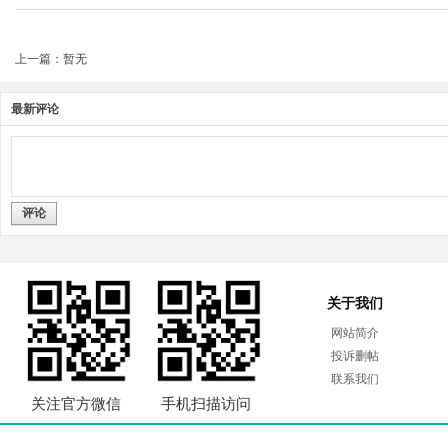
上一篇：暂无
最新评论
评论
关于我们
网站简介
投诉删帖
联系我们
关注官方微信
手机扫描访问